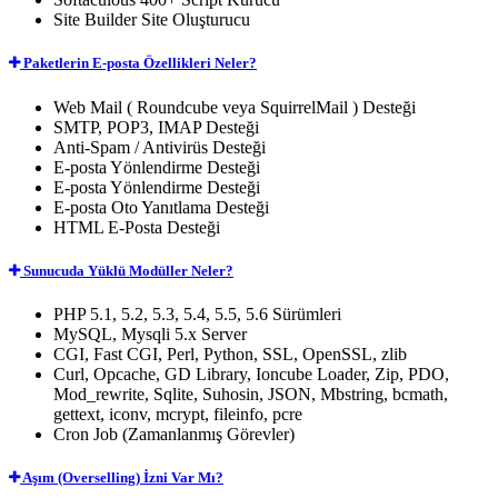
Site Builder
Site Oluşturucu
Paketlerin E-posta Özellikleri Neler?
Web Mail
( Roundcube veya SquirrelMail ) Desteği
SMTP, POP3, IMAP
Desteği
Anti-Spam / Antivirüs
Desteği
E-posta Yönlendirme
Desteği
E-posta Yönlendirme
Desteği
E-posta Oto Yanıtlama
Desteği
HTML
E-Posta Desteği
Sunucuda Yüklü Modüller Neler?
PHP 5.1, 5.2, 5.3, 5.4, 5.5, 5.6
Sürümleri
MySQL, Mysqli 5.x
Server
CGI, Fast CGI, Perl, Python, SSL, OpenSSL, zlib
Curl, Opcache, GD Library, Ioncube Loader, Zip, PDO,
Mod_rewrite, Sqlite, Suhosin, JSON, Mbstring, bcmath,
gettext, iconv, mcrypt, fileinfo, pcre
Cron Job (Zamanlanmış Görevler)
Aşım (Overselling) İzni Var Mı?