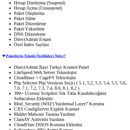
Hesap Durdurma (Suspend)
Hesap Açma (Unsuspend)
Paket Oluşturma
Paket Silme
Paket Düzenleme
Paket Yükseltme
DNS Düzenleme
DirectAdmin Erişim
Özel İndex Sayfası
Paketlerin Teknik Özellikleri Neler?
DirectAdmin Bayi
Türkçe Kontrol Panel
LiteSpeed Web Server
Teknolojisi
Cloudlinux + CageFS
Teknolojisi
Php Selector
Php Versiyon Seçici ( 5.1, 5.2, 5.3, 5.4, 5.5, 5.6,
7.0, 7.1, 7.2, 7.3, 7.4, 8.0, 8.1, 8.2 )
390+ Ücretsiz
Scriptleri Tek Tıkla Kurabileceğiniz
Softaculous Eklentisi
Mod_Security (WAF)
Yazılımsal Layer7 Koruma
CXS
ConfigServer Exploit Scanner
Maldet
Malware Tarama Yazılımı
ClamAV
Antivirüs Yazılımı
CloudFlare
DDOS Koruma Eklentisi
Softaculous
400+ Script Kurucu