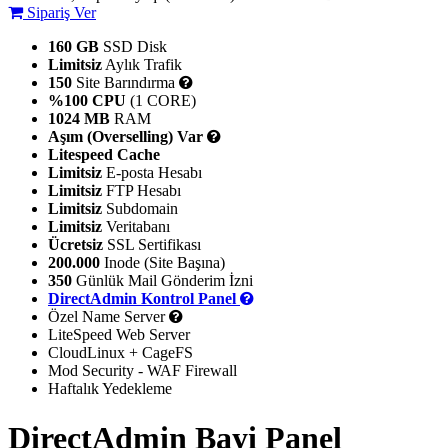
Sipariş Ver
160 GB
SSD Disk
Limitsiz
Aylık Trafik
150
Site Barındırma
%100 CPU
(1 CORE)
1024 MB
RAM
Aşım (Overselling)
Var
Litespeed Cache
Limitsiz
E-posta Hesabı
Limitsiz
FTP Hesabı
Limitsiz
Subdomain
Limitsiz
Veritabanı
Ücretsiz
SSL Sertifikası
200.000
Inode (Site Başına)
350
Günlük Mail Gönderim İzni
DirectAdmin Kontrol Panel
Özel Name Server
LiteSpeed Web Server
CloudLinux + CageFS
Mod Security - WAF Firewall
Haftalık Yedekleme
DirectAdmin Bayi Panel