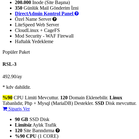
200.000
Inode (Site Başına)
350
Günlük Mail Gönderim İzni
DirectAdmin Kontrol Panel
Özel Name Server
LiteSpeed Web Server
CloudLinux + CageFS
Mod Security - WAF Firewall
Haftalık Yedekleme
Popüler Paket
RSL-3
492.90
/ay
* kdv dahildir.
%90
CPU Limiti Mevcuttur.
120
Domain Eklenebilir.
Linux
Tabanlıdır, Php + Mysql (MariaDB) Destekler.
SSD
Disk mevcuttur.
Sipariş Ver
90 GB
SSD Disk
Limitsiz
Aylık Trafik
120
Site Barındırma
%90 CPU
(1 CORE)