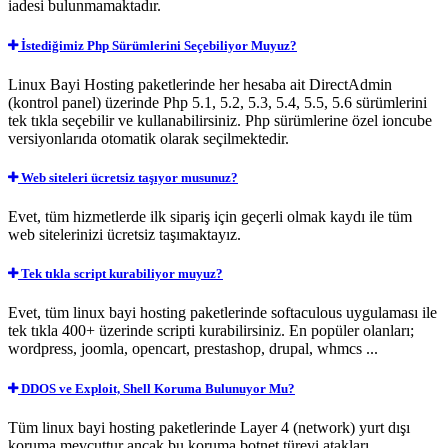
iadesi bulunmamaktadır.
İstediğimiz Php Sürümlerini Seçebiliyor Muyuz?
Linux Bayi Hosting paketlerinde her hesaba ait DirectAdmin
(kontrol panel) üzerinde Php 5.1, 5.2, 5.3, 5.4, 5.5, 5.6 sürümlerini
tek tıkla seçebilir ve kullanabilirsiniz. Php sürümlerine özel ioncube
versiyonlarıda otomatik olarak seçilmektedir.
Web siteleri ücretsiz taşıyor musunuz?
Evet, tüm hizmetlerde ilk sipariş için geçerli olmak kaydı ile tüm
web sitelerinizi ücretsiz taşımaktayız.
Tek tıkla script kurabiliyor muyuz?
Evet, tüm linux bayi hosting paketlerinde softaculous uygulaması ile
tek tıkla 400+ üzerinde scripti kurabilirsiniz. En popüler olanları;
wordpress, joomla, opencart, prestashop, drupal, whmcs ...
DDOS ve Exploit, Shell Koruma Bulunuyor Mu?
Tüm linux bayi hosting paketlerinde Layer 4 (network) yurt dışı
koruma mevcuttur ancak bu koruma botnet türevi atakları