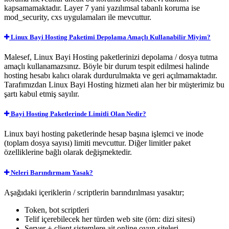
kapsamamaktadır. Layer 7 yani yazılımsal tabanlı koruma ise
mod_security, cxs uygulamaları ile mevcuttur.
Linux Bayi Hosting Paketimi Depolama Amaçlı Kullanabilir Miyim?
Malesef, Linux Bayi Hosting paketlerinizi depolama / dosya tutma
amaçlı kullanamazsınız. Böyle bir durum tespit edilmesi halinde
hosting hesabı kalıcı olarak durdurulmakta ve geri açılmamaktadır.
Tarafımızdan Linux Bayi Hosting hizmeti alan her bir müşterimiz bu
şartı kabul etmiş sayılır.
Bayi Hosting Paketlerinde Limitli Olan Nedir?
Linux bayi hosting paketlerinde hesap başına işlemci ve inode
(toplam dosya sayısı) limiti mevcuttur. Diğer limitler paket
özelliklerine bağlı olarak değişmektedir.
Neleri Barındırmam Yasak?
Aşağıdaki içeriklerin / scriptlerin barındırılması yasaktır;
Token, bot scriptleri
Telif içerebilecek her türden web site (örn: dizi sitesi)
Server + client sistemlere ait online oyun siteleri