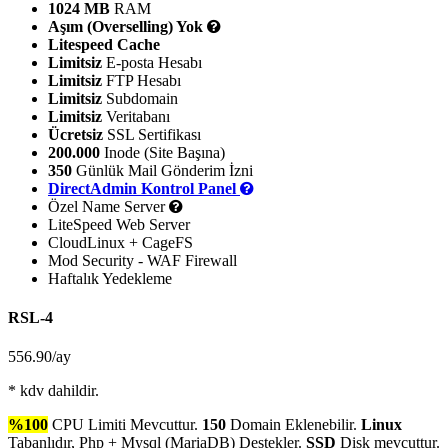
1024 MB
RAM
Aşım (Overselling) Yok
Litespeed Cache
Limitsiz
E-posta Hesabı
Limitsiz
FTP Hesabı
Limitsiz
Subdomain
Limitsiz
Veritabanı
Ücretsiz
SSL Sertifikası
200.000
Inode (Site Başına)
350
Günlük Mail Gönderim İzni
DirectAdmin Kontrol Panel
Özel Name Server
LiteSpeed Web Server
CloudLinux + CageFS
Mod Security - WAF Firewall
Haftalık Yedekleme
RSL-4
556.90
/ay
* kdv dahildir.
%100
CPU Limiti Mevcuttur.
150
Domain Eklenebilir.
Linux
Tabanlıdır, Php + Mysql (MariaDB) Destekler.
SSD
Disk mevcuttur.