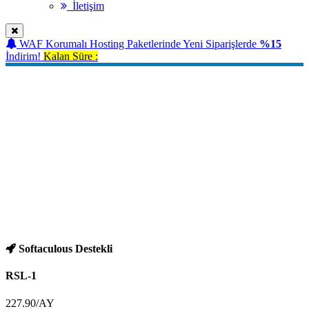
İletişim
WAF Korumalı Hosting Paketlerinde Yeni Siparişlerde
%15
İndirim!
Kalan Süre :
Bayi Hosting
En Performanslı Bayi Hosting Paketleri..
DirectAdmin
Bayi Kontrol Panel
Ücretsiz
SSL Sertifikası
Litespeed
(LsCache Destekli)
Cloudlinux
ve
Php Selector
Anti DDOS
Layer 7 Koruma
3
Gün İçinde Ücret İade Garantisi
Softaculous Destekli
RSL-1
227.90
/AY