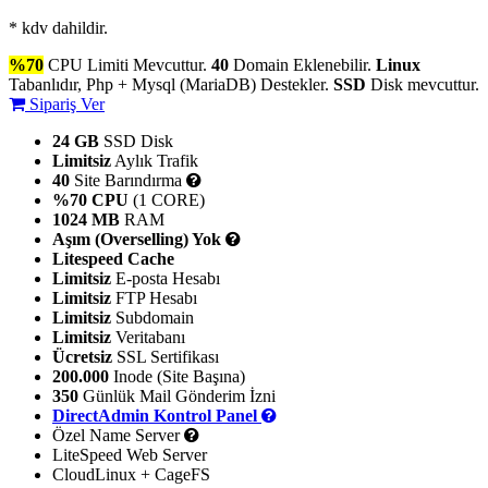
* kdv dahildir.
%70
CPU Limiti Mevcuttur.
40
Domain Eklenebilir.
Linux
Tabanlıdır, Php + Mysql (MariaDB) Destekler.
SSD
Disk mevcuttur.
Sipariş Ver
24 GB
SSD Disk
Limitsiz
Aylık Trafik
40
Site Barındırma
%70 CPU
(1 CORE)
1024 MB
RAM
Aşım (Overselling) Yok
Litespeed Cache
Limitsiz
E-posta Hesabı
Limitsiz
FTP Hesabı
Limitsiz
Subdomain
Limitsiz
Veritabanı
Ücretsiz
SSL Sertifikası
200.000
Inode (Site Başına)
350
Günlük Mail Gönderim İzni
DirectAdmin Kontrol Panel
Özel Name Server
LiteSpeed Web Server
CloudLinux + CageFS