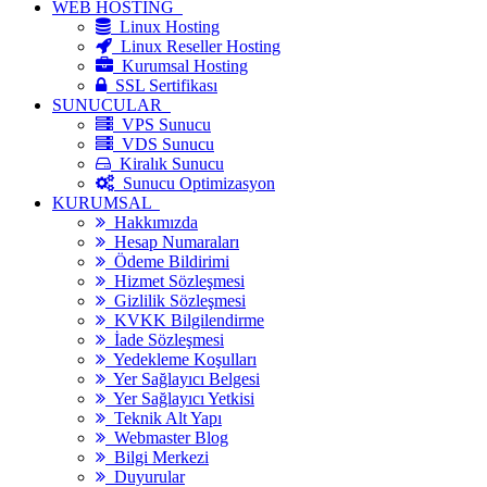
WEB HOSTİNG
Linux Hosting
Linux Reseller Hosting
Kurumsal Hosting
SSL Sertifikası
SUNUCULAR
VPS Sunucu
VDS Sunucu
Kiralık Sunucu
Sunucu Optimizasyon
KURUMSAL
Hakkımızda
Hesap Numaraları
Ödeme Bildirimi
Hizmet Sözleşmesi
Gizlilik Sözleşmesi
KVKK Bilgilendirme
İade Sözleşmesi
Yedekleme Koşulları
Yer Sağlayıcı Belgesi
Yer Sağlayıcı Yetkisi
Teknik Alt Yapı
Webmaster Blog
Bilgi Merkezi
Duyurular