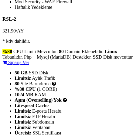
Mod Security - WAF Firewall
Haftalık Yedekleme
RSL-2
321.90
/AY
* kdv dahildir.
%80
CPU Limiti Mevcuttur.
80
Domain Eklenebilir.
Linux
Tabanlıdır, Php + Mysql (MariaDB) Destekler.
SSD
Disk mevcuttur.
Sipariş Ver
50 GB
SSD Disk
Limitsiz
Aylık Trafik
80
Site Barındırma
%80 CPU
(1 CORE)
1024 MB
RAM
Aşım (Overselling) Yok
Litespeed Cache
Limitsiz
E-posta Hesabı
Limitsiz
FTP Hesabı
Limitsiz
Subdomain
Limitsiz
Veritabanı
Ücretsiz
SSL Sertifikası