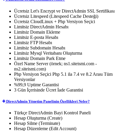
Ücretsiz
Let's Encrypt ve DirectAdmin SSL Sertifikası
Ücretsiz
Litespeed (Litespeed Cache Desteği)
Ücretsiz
CloudLinux + Php Versiyon Seçici
Limitsiz
DirectAdmin Hesabı
Limitsiz
Domain Ekleme
Limitsiz
E-posta Hesabı
Limitsiz
FTP Hesabı
Limitsiz
Subdomain Hesabı
Limitsiz
Mysql Veritabanı Oluşturma
Limitsiz
Domain Park Etme
Özel
Name Server (örnek; ns1.siteismi.com -
ns2.siteismi.com)
Php Versiyon Seçici
Php 5.1 ila 7.4 ve 8.2 Arası Tüm
Versiyonlar
%99,9
Uptime Garantisi
3 Gün
İçerisinde Ücret İade Garantisi
DirectAdmin Yönetim Panelinin Özellikleri Neler?
Türkçe
DirectAdmin Bayi Kontrol Paneli
Hesap Oluşturma (Create)
Hesap Silme (Terminate)
Hesap Düzenleme (Edit Account)