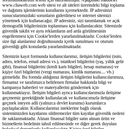
www.cliaweb.com web sitesi ve alt siteleri üzerindeki bilgi toplama
ve dağıtımı işlemlerinin kurallarını içermektedir. IP adresinizi
sunucularımızdaki sorunların giderilmesi ve internet sitemizi
yönetmek için kullanacağız. IP adresiniz, sizi tanımlamak ve açık
demografik bilgilerinizin toplanması için kullanılacaktır. Sitemizde
güvenlik takibi ve aynı reklamların ard arda görülmesinin
engellenmesi için Cookie'lerden yararlanılmaktadır. Cookie'lerden
size ilgi alanlarınız doğrultusunda içerik sunulması ve oturum
güvenliği gibi konularda yararlanılmaktadır.
Sitemizin kayıt formunda kullanıcılarımız, iletişim bilgilerini (isim,
adres, telefon, email adresi vs.), istatiksel bilgilerini (yaş, yıllık gelir
gibi), finansal bilgilerini (kredi kartı bilgileri, hesap numarası) ve
kişiye özel bilgilerini (vergi numarası, kimlik numarası.... vb.)
girmelidir. Bu formda aldığımız iletişim bilgilerini kullanıcılarımıza,
firmamız ve tarafımızca belirlenen firmalar hakkında bilgi ve
kampanya haberleri ve materyallerini göndermek için
kullanmaktayız. İletişim bilgileri ayrıca kullanıcılarımızla iletişime
geçmemiz gerektiğinde kullanılacak ve kullanıcımızla iletişime
geçmek isteyen adli (yalnızca devlet kurumu) kurumlarca
paylaşılacaktır. Kullanıcılarımız isteklerine bağlı olarak
sistemimizden kayıtlarını sildiremezler tüm kayıtlar güvenlik nedeni
ile saklanmaktadır. Alınan finansal bilgiler satın alınan ürün ve
hizmetlerin bedelinin tahsil edilmesinde ve diğer gerek duyulan
hukuksal durumlarda kullanılacaktır. Kişiye özel bilgiler