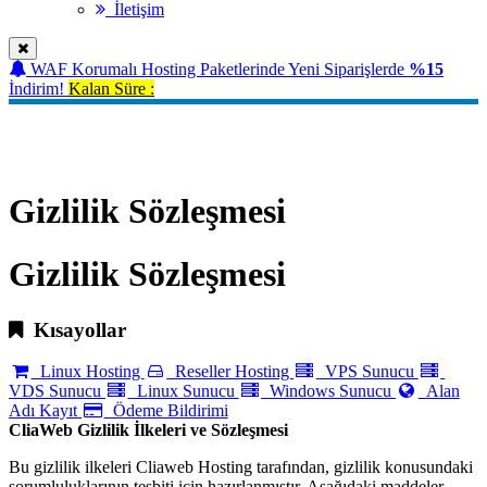
İletişim
WAF Korumalı Hosting Paketlerinde Yeni Siparişlerde
%15
İndirim!
Kalan Süre :
Gizlilik Sözleşmesi
Gizlilik Sözleşmesi
Gizlilik Sözleşmesi
Kısayollar
Linux Hosting
Reseller Hosting
VPS Sunucu
VDS Sunucu
Linux Sunucu
Windows Sunucu
Alan
Adı Kayıt
Ödeme Bildirimi
CliaWeb Gizlilik İlkeleri ve Sözleşmesi
Bu gizlilik ilkeleri Cliaweb Hosting tarafından, gizlilik konusundaki
sorumluluklarının tesbiti için hazırlanmıştır. Aşağıdaki maddeler