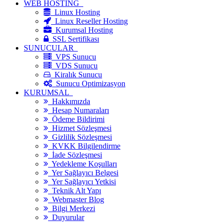
WEB HOSTİNG
Linux Hosting
Linux Reseller Hosting
Kurumsal Hosting
SSL Sertifikası
SUNUCULAR
VPS Sunucu
VDS Sunucu
Kiralık Sunucu
Sunucu Optimizasyon
KURUMSAL
Hakkımızda
Hesap Numaraları
Ödeme Bildirimi
Hizmet Sözleşmesi
Gizlilik Sözleşmesi
KVKK Bilgilendirme
İade Sözleşmesi
Yedekleme Koşulları
Yer Sağlayıcı Belgesi
Yer Sağlayıcı Yetkisi
Teknik Alt Yapı
Webmaster Blog
Bilgi Merkezi
Duyurular