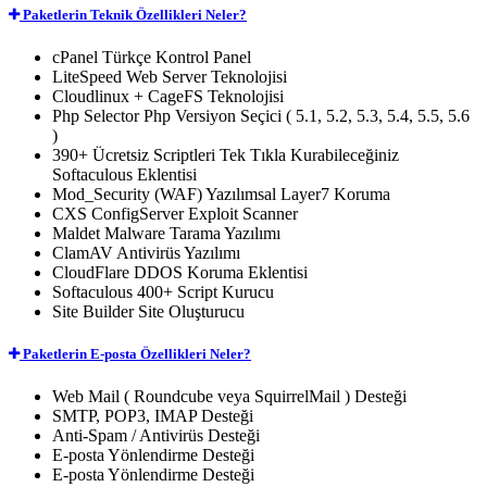
Paketlerin Teknik Özellikleri Neler?
cPanel
Türkçe Kontrol Panel
LiteSpeed Web Server
Teknolojisi
Cloudlinux + CageFS
Teknolojisi
Php Selector
Php Versiyon Seçici ( 5.1, 5.2, 5.3, 5.4, 5.5, 5.6
)
390+ Ücretsiz
Scriptleri Tek Tıkla Kurabileceğiniz
Softaculous Eklentisi
Mod_Security (WAF)
Yazılımsal Layer7 Koruma
CXS
ConfigServer Exploit Scanner
Maldet
Malware Tarama Yazılımı
ClamAV
Antivirüs Yazılımı
CloudFlare
DDOS Koruma Eklentisi
Softaculous
400+ Script Kurucu
Site Builder
Site Oluşturucu
Paketlerin E-posta Özellikleri Neler?
Web Mail
( Roundcube veya SquirrelMail ) Desteği
SMTP, POP3, IMAP
Desteği
Anti-Spam / Antivirüs
Desteği
E-posta Yönlendirme
Desteği
E-posta Yönlendirme
Desteği