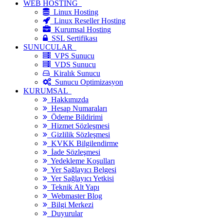
WEB HOSTİNG
Linux Hosting
Linux Reseller Hosting
Kurumsal Hosting
SSL Sertifikası
SUNUCULAR
VPS Sunucu
VDS Sunucu
Kiralık Sunucu
Sunucu Optimizasyon
KURUMSAL
Hakkımızda
Hesap Numaraları
Ödeme Bildirimi
Hizmet Sözleşmesi
Gizlilik Sözleşmesi
KVKK Bilgilendirme
İade Sözleşmesi
Yedekleme Koşulları
Yer Sağlayıcı Belgesi
Yer Sağlayıcı Yetkisi
Teknik Alt Yapı
Webmaster Blog
Bilgi Merkezi
Duyurular