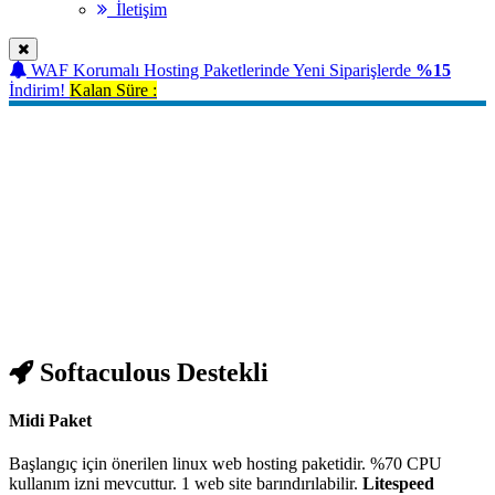
İletişim
WAF Korumalı Hosting Paketlerinde Yeni Siparişlerde
%15
İndirim!
Kalan Süre :
Wordpress Hosting
Wordpress Destekli Linux Hosting
Paketleri..
Türkiye
Lokasyon
CloudLinux
Teknolojisi
LiteSpeed
Web Server
Softaculous Destekli
Midi Paket
Başlangıç için önerilen linux web hosting paketidir. %70 CPU
kullanım izni mevcuttur. 1 web site barındırılabilir.
Litespeed