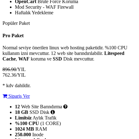
OpenCart
Brute Force Koruma
Mod Security - WAF Firewall
Haftalık Yedekleme
Popüler Paket
Pro Paket
Normal seviye önerilen linux web hosting paketidir. %100 CPU
kullanım izni mevcuttur. 12 web site barındırılabilir.
Litespeed
Cache
,
WAF
koruma ve
SSD
Disk mevcuttur.
896.90
/YIL
762.36
/YIL
* kdv dahildir.
Sipariş Ver
12
Web Site Barındırma
18 GB
SSD Disk
Limitsiz
Aylık Trafik
%100 CPU
(1 CORE)
1024 MB
RAM
250.000
Inode