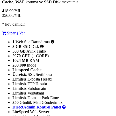
Cache
,
WAF
koruma ve
SSD
Disk mevcuttur.
418.90
/YIL
356.06
/YIL
* kdv dahildir.
Sipariş Ver
1
Web Site Barındırma
3 GB
SSD Disk
500 GB
Aylık Trafik
%70 CPU
(1 CORE)
1024 MB
RAM
200.000
Inode
Litespeed Cache
Ücretsiz
SSL Sertifikası
Limitsiz
E-posta Hesabı
Limitsiz
FTP Hesabı
Limitsiz
Subdomain
Limitsiz
Veritabanı
Limitsiz
Domain Park Etme
350
Günlük Mail Gönderim İzni
DirectAdmin Kontrol Panel
LiteSpeed Web Server