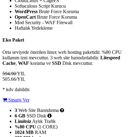
CloudLinux + CageFS
Softaculous Script Kurucu
WordPress
Brute Force Koruma
OpenCart
Brute Force Koruma
Mod Security - WAF Firewall
Haftalık Yedekleme
Eko Paket
Orta seviyede önerilen linux web hosting paketidir. %80 CPU
kullanım izni mevcuttur. 3 web site barındırılabilir.
Litespeed
Cache
,
WAF
koruma ve
SSD
Disk mevcuttur.
594.90
/YIL
505.66
/YIL
* kdv dahildir.
Sipariş Ver
3
Web Site Barındırma
6 GB
SSD Disk
Limitsiz
Aylık Trafik
%80 CPU
(1 CORE)
1024 MB
RAM