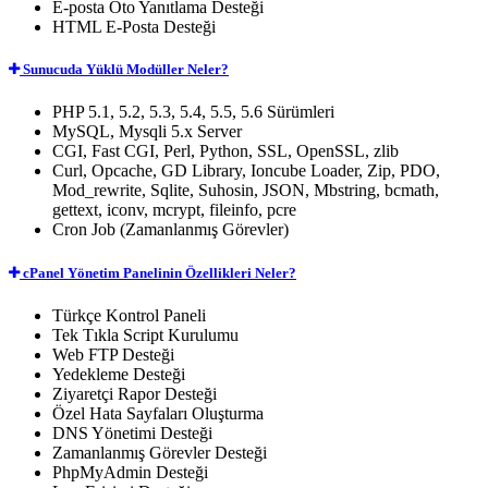
E-posta Oto Yanıtlama
Desteği
HTML
E-Posta Desteği
Sunucuda Yüklü Modüller Neler?
PHP 5.1, 5.2, 5.3, 5.4, 5.5, 5.6
Sürümleri
MySQL, Mysqli 5.x
Server
CGI, Fast CGI, Perl, Python, SSL, OpenSSL, zlib
Curl, Opcache, GD Library, Ioncube Loader, Zip, PDO,
Mod_rewrite, Sqlite, Suhosin, JSON, Mbstring, bcmath,
gettext, iconv, mcrypt, fileinfo, pcre
Cron Job (Zamanlanmış Görevler)
cPanel Yönetim Panelinin Özellikleri Neler?
Türkçe
Kontrol Paneli
Tek Tıkla
Script Kurulumu
Web FTP
Desteği
Yedekleme
Desteği
Ziyaretçi Rapor
Desteği
Özel Hata Sayfaları
Oluşturma
DNS Yönetimi
Desteği
Zamanlanmış Görevler
Desteği
PhpMyAdmin
Desteği