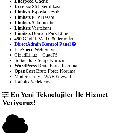
Litespeed Cache
Ücretsiz
SSL Sertifikası
Limitsiz
E-posta Hesabı
Limitsiz
FTP Hesabı
Limitsiz
Subdomain
Limitsiz
Veritabanı
Limitsiz
Domain Park Etme
450
Günlük Mail Gönderim İzni
DirectAdmin Kontrol Panel
LiteSpeed Web Server
CloudLinux + CageFS
Softaculous Script Kurucu
WordPress
Brute Force Koruma
OpenCart
Brute Force Koruma
Mod Security - WAF Firewall
Haftalık Yedekleme
En Yeni Teknolojiler İle Hizmet
Veriyoruz!