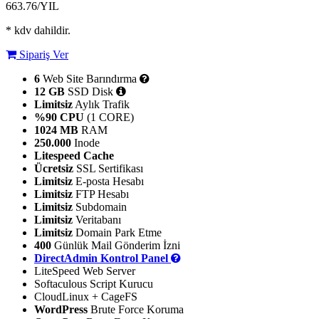
663.76
/YIL
* kdv dahildir.
Sipariş Ver
6
Web Site Barındırma
12 GB
SSD Disk
Limitsiz
Aylık Trafik
%90 CPU
(1 CORE)
1024 MB
RAM
250.000
Inode
Litespeed Cache
Ücretsiz
SSL Sertifikası
Limitsiz
E-posta Hesabı
Limitsiz
FTP Hesabı
Limitsiz
Subdomain
Limitsiz
Veritabanı
Limitsiz
Domain Park Etme
400
Günlük Mail Gönderim İzni
DirectAdmin Kontrol Panel
LiteSpeed Web Server
Softaculous Script Kurucu
CloudLinux + CageFS
WordPress
Brute Force Koruma