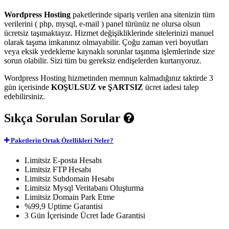
Wordpress Hosting
paketlerinde sipariş verilen ana sitenizin tüm
verilerini ( php, mysql, e-mail ) panel türünüz ne olursa olsun
ücretsiz taşımaktayız. Hizmet değişikliklerinde sitelerinizi manuel
olarak taşıma imkanınız olmayabilir. Çoğu zaman veri boyutları
veya eksik yedekleme kaynaklı sorunlar taşınma işlemlerinde size
sorun olabilir. Sizi tüm bu gereksiz endişelerden kurtarıyoruz.
Wordpress Hosting hizmetinden memnun kalmadığınız taktirde 3
gün içerisinde
KOŞULSUZ ve ŞARTSIZ
ücret iadesi talep
edebilirsiniz.
Sıkça Sorulan Sorular
Paketlerin Ortak Özellikleri Neler?
Limitsiz
E-posta Hesabı
Limitsiz
FTP Hesabı
Limitsiz
Subdomain Hesabı
Limitsiz
Mysql Veritabanı Oluşturma
Limitsiz
Domain Park Etme
%99,9
Uptime Garantisi
3 Gün
İçerisinde Ücret İade Garantisi