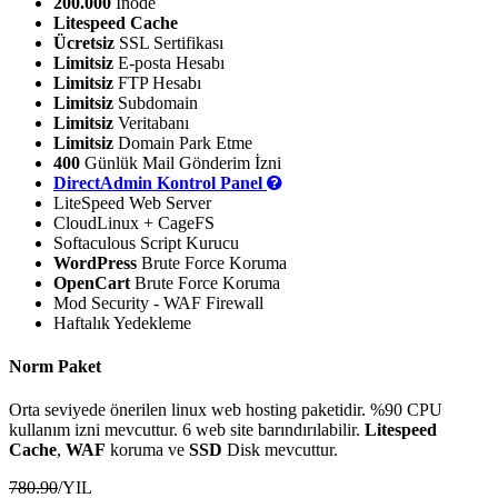
200.000
Inode
Litespeed Cache
Ücretsiz
SSL Sertifikası
Limitsiz
E-posta Hesabı
Limitsiz
FTP Hesabı
Limitsiz
Subdomain
Limitsiz
Veritabanı
Limitsiz
Domain Park Etme
400
Günlük Mail Gönderim İzni
DirectAdmin Kontrol Panel
LiteSpeed Web Server
CloudLinux + CageFS
Softaculous Script Kurucu
WordPress
Brute Force Koruma
OpenCart
Brute Force Koruma
Mod Security - WAF Firewall
Haftalık Yedekleme
Norm Paket
Orta seviyede önerilen linux web hosting paketidir. %90 CPU
kullanım izni mevcuttur. 6 web site barındırılabilir.
Litespeed
Cache
,
WAF
koruma ve
SSD
Disk mevcuttur.
780.90
/YIL