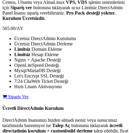
Centos, Ubuntu veya AlmaLinux
VPS, VDS
işletim sistemleriniz
için
Sipariş ver
butonuna tıklayarak ucuz Limitsiz DirectAdmin
Panel lisansı sipariş verebilirsiniz.
Pro Pack desteği yoktur.
Kurulum Ücretsizdir.
565.00
/AY
Ücretsiz DirectAdmin Kurulumu
Ücretsiz DirectAdmin Derleme
Limitsiz
Domain Ekleme
Limitsiz
Hesap Ekleme
Nginx + Apache Desteği
OpenLiteSpeed Desteği
Mysql/MariaDB Desteği
Let's Encrypt SSL Desteği
7/24 CliaWeb Ticket Desteği
Hızlı Lisans Aktivasyonu
Sipariş Ver
Ücretli DirectAdmin Kurulum
DirectAdmin lisansınızı bizden almadı iseniz veya sunucunuz
tarafımızda barınmıyor ise
Talep Aç
butonuna tıklayarak
ücretli
directadmin kurulum + custombuild derleme
talep edebilir, fiyat