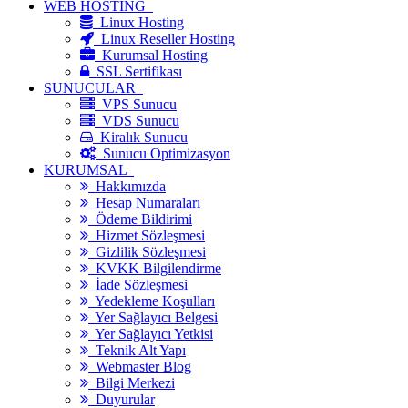
WEB HOSTİNG
Linux Hosting
Linux Reseller Hosting
Kurumsal Hosting
SSL Sertifikası
SUNUCULAR
VPS Sunucu
VDS Sunucu
Kiralık Sunucu
Sunucu Optimizasyon
KURUMSAL
Hakkımızda
Hesap Numaraları
Ödeme Bildirimi
Hizmet Sözleşmesi
Gizlilik Sözleşmesi
KVKK Bilgilendirme
İade Sözleşmesi
Yedekleme Koşulları
Yer Sağlayıcı Belgesi
Yer Sağlayıcı Yetkisi
Teknik Alt Yapı
Webmaster Blog
Bilgi Merkezi
Duyurular