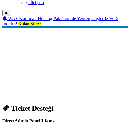
İletişim
WAF Korumalı Hosting Paketlerinde Yeni Siparişlerde
%15
İndirim!
Kalan Süre :
DirectAdmin Panel Lisansı
Sanal Sunucular İçin Ucuz Limitsiz
DirectAdmin Lisans
DirectAdmin
Panel Lisansı
Hızlı
Lisans Aktivasyonu
Ücretsiz
Panel Kurulumu
Ücretsiz
Custombuild
7/24
Ticket Desteği
Ticket Desteği
DirectAdmin Panel Lisansı