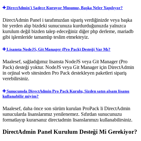
DirectAdmin'i Sadece Kuruyor Musunuz, Başka Neler Yapılıyor?
DirectAdmin Panel i tarafımızdan sipariş verdiğinizde veya başka
bir yerden alıp bizdeki sunucunuza kurdurduğunuzda yalnızca
kurulum değil bizden talep edeceğiniz diğer php derleme, mariadb
gibi işlemleride tamamlıp teslim etmekteyiz.
Lisansta NodeJS, Git Manager (Pro Pack) Desteği Var Mı?
Maalesef, sağladığımız lisansta NodeJS veya Git Manager (Pro
Pack) desteği yoktur. NodeJS veya Git Manager için DirectAdmin
in orjinal web sitesinden Pro Pack destekleyen paketleri sipariş
verebilirsiniz.
Sunucumda DirectAdmin Pro Pack Kurulu, Sizden satın alsam lisansı
kullanabilir miyim?
Maalesef, daha önce son sürüm kurulan ProPack li DirectAdmin
sunucularda lisanslarımız yenilenemez. Sıfırdan sunucunuzu
formatlayıp kurarsanız directadmin lisanslarımızı kullanabilirsiniz.
DirectAdmin Panel Kurulum Desteği Mi Gerekiyor?