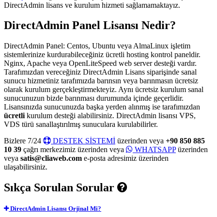
DirectAdmin lisans ve kurulum hizmeti sağlamamaktayız.
DirectAdmin Panel Lisansı Nedir?
DirectAdmin Panel: Centos, Ubuntu veya AlmaLinux işletim
sistemlerinize kurdurabileceğiniz ücretli hosting kontrol paneldir.
Nginx, Apache veya OpenLiteSpeed web server desteği vardır.
Tarafımızdan vereceğiniz DirectAdmin Lisans siparişinde sanal
sunucu hizmetiniz tarafımızda barınsın veya barınmasın ücretsiz
olarak kurulum gerçekleştirmekteyiz. Aynı ücretsiz kurulum sanal
sunucunuzun bizde barınması durumunda içinde geçerlidir.
Lisansınızda sunucunuzda başka yerden alınmış ise tarafımızdan
ücretli
kurulum desteği alabilirsiniz. DirectAdmin lisansı VPS,
VDS türü sanallaştırılmış sunuculara kurulabilirler.
Bizlere 7/24
DESTEK SİSTEMİ
üzerinden veya
+90 850 885
10 39
çağrı merkezimiz üzerinden veya
WHATSAPP
üzerinden
veya
satis@cliaweb.com
e-posta adresimiz üzerinden
ulaşabilirsiniz.
Sıkça Sorulan Sorular
DirectAdmin Lisansı Orjinal Mi?