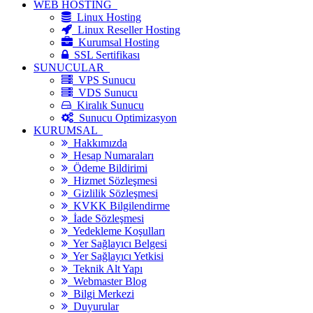
WEB HOSTİNG
Linux Hosting
Linux Reseller Hosting
Kurumsal Hosting
SSL Sertifikası
SUNUCULAR
VPS Sunucu
VDS Sunucu
Kiralık Sunucu
Sunucu Optimizasyon
KURUMSAL
Hakkımızda
Hesap Numaraları
Ödeme Bildirimi
Hizmet Sözleşmesi
Gizlilik Sözleşmesi
KVKK Bilgilendirme
İade Sözleşmesi
Yedekleme Koşulları
Yer Sağlayıcı Belgesi
Yer Sağlayıcı Yetkisi
Teknik Alt Yapı
Webmaster Blog
Bilgi Merkezi
Duyurular