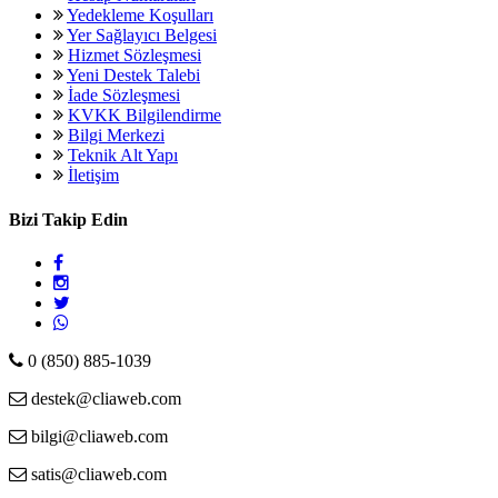
Yedekleme Koşulları
Yer Sağlayıcı Belgesi
Hizmet Sözleşmesi
Yeni Destek Talebi
İade Sözleşmesi
KVKK Bilgilendirme
Bilgi Merkezi
Teknik Alt Yapı
İletişim
Bizi Takip Edin
0 (850) 885-1039
destek@cliaweb.com
bilgi@cliaweb.com
satis@cliaweb.com