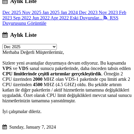
Aylık Liste
Dec 2025
Nov 2025
Jan 2025
Jan 2024
Dec 2023
Nov 2023
Feb
2023
Sep 2022
Jun 2022
Apr 2022
Eski Duyurular...
RSS
Duyurusunu Görüntüle
Aylık Liste
Merhaba Değerli Müşterilerimiz,
Sizlere yeni avantajlar duyurmaya devam ediyoruz. Bu kapsamda
VPS
ve
VDS
sanal sunucu paketlerinde, daha önceden tahsis edilen
CPU limitlerinde çeşitli artırımlar
gerçekleştirdik
. Örneğin 2
CPU üzerinden
2000
MHZ olan VDS-1 paketinde cpu limiti artık 2
CPU üzerinden
4500
MHZ (4.5 GHZ) oldu. Bu şekilde artırım
katları ile diğer paketlerin / aktif hizmetlerin tamamına değişiklikleri
uyguladık. Özet olarak CPU limit değişiklikleri mevcut sanal sunucu
hizmetlerinizin tamamına yansıtılmıştır.
İyi çalışmalar dileriz.
Sunday, January 7, 2024