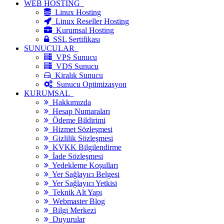
WEB HOSTİNG
Linux Hosting
Linux Reseller Hosting
Kurumsal Hosting
SSL Sertifikası
SUNUCULAR
VPS Sunucu
VDS Sunucu
Kiralık Sunucu
Sunucu Optimizasyon
KURUMSAL
Hakkımızda
Hesap Numaraları
Ödeme Bildirimi
Hizmet Sözleşmesi
Gizlilik Sözleşmesi
KVKK Bilgilendirme
İade Sözleşmesi
Yedekleme Koşulları
Yer Sağlayıcı Belgesi
Yer Sağlayıcı Yetkisi
Teknik Alt Yapı
Webmaster Blog
Bilgi Merkezi
Duyurular