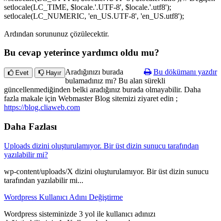
setlocale(LC_TIME, $locale.'.UTF-8', $locale.'.utf8');
setlocale(LC_NUMERIC, 'en_US.UTF-8', 'en_US.utf8');
Ardından sorununuz çözülecektir.
Bu cevap yeterince yardımcı oldu mu?
Aradığınızı burada
Bu dökümanı yazdır
Evet
Hayır
bulamadınız mı? Bu alan sürekli
güncellenmediğinden belki aradığınız burada olmayabilir. Daha
fazla makale için Webmaster Blog sitemizi ziyaret edin ;
https://blog.cliaweb.com
Daha Fazlası
Uploads dizini oluşturulamıyor. Bir üst dizin sunucu tarafından
yazılabilir mi?
wp-content/uploads/X dizini oluşturulamıyor. Bir üst dizin sunucu
tarafından yazılabilir mi...
Wordpress Kullanıcı Adını Değiştirme
Wordpress sisteminizde 3 yol ile kullanıcı adınızı