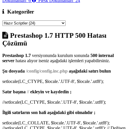
Dökümanları
6
Plesk Dökümanları
24
Kategoriler
Prestashop 1.7 HTTP 500 Hatası
Çözümü
Prestashop 1.7
versiyonunda kurulum sonunda
500 internal
server
hatası alıyor iseniz aşağıdaki işlemleri yapabilirsiniz.
Şu dosyada
/config/config.inc.php
aşağıdaki satırı bulun
setlocale(LC_CTYPE, $locale.'.UTF-8', $locale.'.utf8');
Satır başına
//
ekleyin ve kaydedin ;
//setlocale(LC_CTYPE, $locale.'.UTF-8', $locale.'.utf8');
İlgili satırların son hali aşağıdaki gibi olmalıdır ;
setlocale(LC_COLLATE, $locale.'.UTF-8', $locale.'.utf8');
//setlocale(LC_CTYPE, $locale.'.UTF-8', $locale.'.utf8'); // Değişen