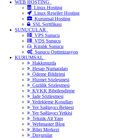
WEB HOSTİNG
Linux Hosting
Linux Reseller Hosting
Kurumsal Hosting
SSL Sertifikası
SUNUCULAR
VPS Sunucu
VDS Sunucu
Kiralık Sunucu
Sunucu Optimizasyon
KURUMSAL
Hakkımızda
Hesap Numaraları
Ödeme Bildirimi
Hizmet Sözleşmesi
Gizlilik Sözleşmesi
KVKK Bilgilendirme
İade Sözleşmesi
Yedekleme Koşulları
Yer Sağlayıcı Belgesi
Yer Sağlayıcı Yetkisi
Teknik Alt Yapı
Webmaster Blog
Bilgi Merkezi
Duyurular