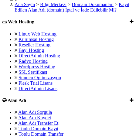
Ana Sayfa
>
Bilgi Merkezi
>
Domain Dökümanları
>
Kayıt
Edilen Alan Adı (domain) İptal ve İade Edilebilir Mi?
Web Hosting
Linux Web Hosting
Kurumsal Hosting
Reseller Hosting
Bayi Hosting
DirectAdmin Hosting
Radyo Hosting
Wordpress Hosting
SSL Sertifikası
Sunucu Optimizasyon
Plesk Trial Lisans
DirectAdmin Lisans
Alan Adı
Alan Adı Sorgula
Alan Adı Kaydet
Alan Adı Transfer Et
Toplu Domain Kayıt
Toplu Domain Transfer