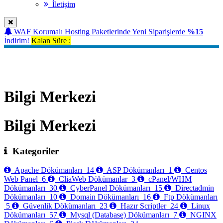
İletişim
WAF Korumalı Hosting Paketlerinde Yeni Siparişlerde
%15
İndirim!
Kalan Süre :
Bilgi Merkezi
Bilgi Merkezi
Bilgi Merkezi
Kategoriler
Apache Dökümanları
14
ASP Dökümanları
1
Centos
Web Panel
6
CliaWeb Dökümanlar
3
cPanel/WHM
Dökümanları
30
CyberPanel Dökümanları
15
Directadmin
Dökümanları
10
Domain Dökümanları
16
Ftp Dökümanları
5
Güvenlik Dökümanları
23
Hazır Scriptler
24
Linux
Dökümanları
57
Mysql (Database) Dökümanları
7
NGINX