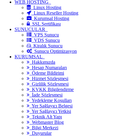
WEB HOSTİNG
Linux Hosting
Linux Reseller Hosting
Kurumsal Hosting
SSL Sertifikası
SUNUCULAR
VPS Sunucu
VDS Sunucu
Kiralık Sunucu
Sunucu Optimizasyon
KURUMSAL
Hakkımızda
Hesap Numaraları
Ödeme Bildirimi
Hizmet Sözleşmesi
Gizlilik Sözleşmesi
KVKK Bilgilendirme
İade Sözleşmesi
Yedekleme Koşulları
Yer Sağlayıcı Belgesi
Yer Sağlayıcı Yetkisi
Teknik Alt Yapı
Webmaster Blog
Bilgi Merkezi
Duyurular