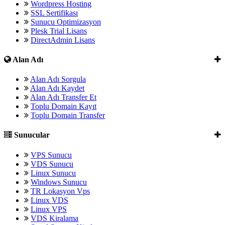
Wordpress Hosting
SSL Sertifikası
Sunucu Optimizasyon
Plesk Trial Lisans
DirectAdmin Lisans
Alan Adı
Alan Adı Sorgula
Alan Adı Kaydet
Alan Adı Transfer Et
Toplu Domain Kayıt
Toplu Domain Transfer
Sunucular
VPS Sunucu
VDS Sunucu
Linux Sunucu
Windows Sunucu
TR Lokasyon Vps
Linux VDS
Linux VPS
VDS Kiralama