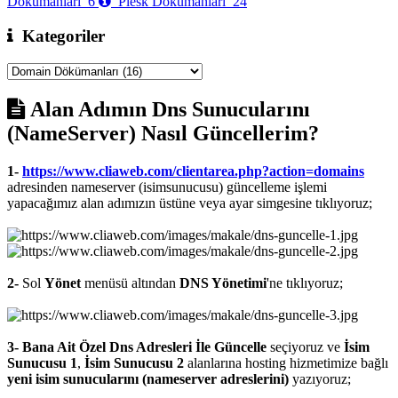
Dökümanları
6
Plesk Dökümanları
24
Kategoriler
Alan Adımın Dns Sunucularını
(NameServer) Nasıl Güncellerim?
1-
https://www.cliaweb.com/clientarea.php?action=domains
adresinden nameserver (isimsunucusu) güncelleme işlemi
yapacağımız alan adımızın üstüne veya ayar simgesine tıklıyoruz;
2-
Sol
Yönet
menüsü altından
DNS Yönetimi
'ne tıklıyoruz;
3-
Bana Ait Özel Dns Adresleri İle Güncelle
seçiyoruz ve
İsim
Sunucusu 1
,
İsim Sunucusu 2
alanlarına hosting hizmetimize bağlı
yeni isim sunucularını (nameserver adreslerini)
yazıyoruz;