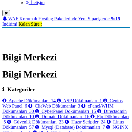
İletişim
WAF Korumalı Hosting Paketlerinde Yeni Siparişlerde
%15
İndirim!
Kalan Süre :
Bilgi Merkezi
Bilgi Merkezi
Bilgi Merkezi
Kategoriler
Apache Dökümanları
14
ASP Dökümanları
1
Centos
Web Panel
6
CliaWeb Dökümanlar
3
cPanel/WHM
Dökümanları
30
CyberPanel Dökümanları
15
Directadmin
Dökümanları
10
Domain Dökümanları
16
Ftp Dökümanları
5
Güvenlik Dökümanları
23
Hazır Scriptler
24
Linux
Dökümanları
57
Mysql (Database) Dökümanları
7
NGINX