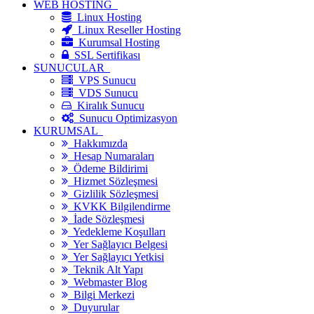
WEB HOSTİNG
Linux Hosting
Linux Reseller Hosting
Kurumsal Hosting
SSL Sertifikası
SUNUCULAR
VPS Sunucu
VDS Sunucu
Kiralık Sunucu
Sunucu Optimizasyon
KURUMSAL
Hakkımızda
Hesap Numaraları
Ödeme Bildirimi
Hizmet Sözleşmesi
Gizlilik Sözleşmesi
KVKK Bilgilendirme
İade Sözleşmesi
Yedekleme Koşulları
Yer Sağlayıcı Belgesi
Yer Sağlayıcı Yetkisi
Teknik Alt Yapı
Webmaster Blog
Bilgi Merkezi
Duyurular