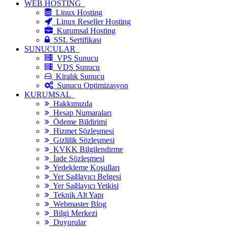
WEB HOSTİNG
Linux Hosting
Linux Reseller Hosting
Kurumsal Hosting
SSL Sertifikası
SUNUCULAR
VPS Sunucu
VDS Sunucu
Kiralık Sunucu
Sunucu Optimizasyon
KURUMSAL
Hakkımızda
Hesap Numaraları
Ödeme Bildirimi
Hizmet Sözleşmesi
Gizlilik Sözleşmesi
KVKK Bilgilendirme
İade Sözleşmesi
Yedekleme Koşulları
Yer Sağlayıcı Belgesi
Yer Sağlayıcı Yetkisi
Teknik Alt Yapı
Webmaster Blog
Bilgi Merkezi
Duyurular