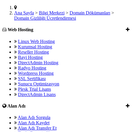
Ana Sayfa
>
Bilgi Merkezi
>
Domain Dökümanları
>
Domain Gizliliği Ücretlendirmesi
Web Hosting
Linux Web Hosting
Kurumsal Hosting
Reseller Hosting
Bayi Hosting
DirectAdmin Hosting
Radyo Hosting
Wordpress Hosting
SSL Sertifikası
Sunucu Optimizasyon
Plesk Trial Lisans
DirectAdmin Lisans
Alan Adı
Alan Adı Sorgula
Alan Adı Kaydet
Alan Adı Transfer Et