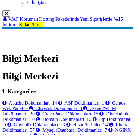
İletişim
WAF Korumalı Hosting Paketlerinde Yeni Siparişlerde
%15
İndirim!
Kalan Süre :
Bilgi Merkezi
Bilgi Merkezi
Bilgi Merkezi
Kategoriler
Apache Dökümanları
14
ASP Dökümanları
1
Centos
Web Panel
6
CliaWeb Dökümanlar
3
cPanel/WHM
Dökümanları
30
CyberPanel Dökümanları
15
Directadmin
Dökümanları
10
Domain Dökümanları
16
Ftp Dökümanları
5
Güvenlik Dökümanları
23
Hazır Scriptler
24
Linux
Dökümanları
57
Mysql (Database) Dökümanları
7
NGINX