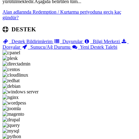
yürütülmektedir.Aşağıda belirtilen tüm...
Alan adlarında Redemption / Kurtarma periyoduna geçiş kaç
gündür?
DESTEK
Destek Bildirimlerim
Duyurular
Bilgi Merkezi
Dosyalar
Sunucu/Ağ Durumu
Yeni Destek Talebi