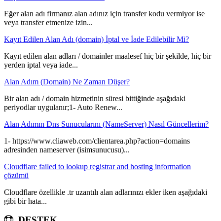
Eğer alan adı firmanız alan adınız için transfer kodu vermiyor ise
veya transfer etmenize izin...
Kayıt Edilen Alan Adı (domain) İptal ve İade Edilebilir Mi?
Kayıt edilen alan adları / domainler maalesef hiç bir şekilde, hiç bir
yerden iptal veya iade...
Alan Adım (Domain) Ne Zaman Düşer?
Bir alan adı / domain hizmetinin süresi bittiğinde aşağıdaki
periyodlar uygulanır;1- Auto Renew...
Alan Adımın Dns Sunucularını (NameServer) Nasıl Güncellerim?
1- https://www.cliaweb.com/clientarea.php?action=domains
adresinden nameserver (isimsunucusu)...
Cloudflare failed to lookup registrar and hosting information
çözümü
Cloudflare özellikle .tr uzantılı alan adlarınızı ekler iken aşağıdaki
gibi bir hata...
DESTEK