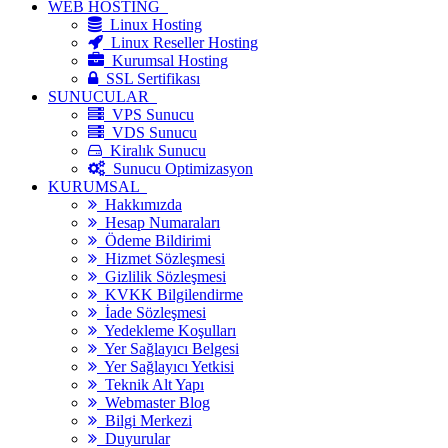
WEB HOSTİNG
Linux Hosting
Linux Reseller Hosting
Kurumsal Hosting
SSL Sertifikası
SUNUCULAR
VPS Sunucu
VDS Sunucu
Kiralık Sunucu
Sunucu Optimizasyon
KURUMSAL
Hakkımızda
Hesap Numaraları
Ödeme Bildirimi
Hizmet Sözleşmesi
Gizlilik Sözleşmesi
KVKK Bilgilendirme
İade Sözleşmesi
Yedekleme Koşulları
Yer Sağlayıcı Belgesi
Yer Sağlayıcı Yetkisi
Teknik Alt Yapı
Webmaster Blog
Bilgi Merkezi
Duyurular