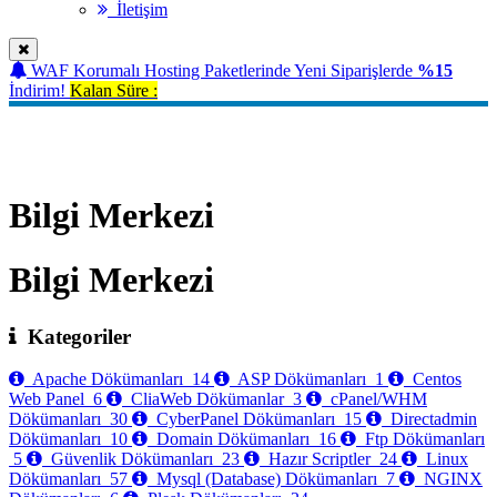
İletişim
WAF Korumalı Hosting Paketlerinde Yeni Siparişlerde
%15
İndirim!
Kalan Süre :
Bilgi Merkezi
Bilgi Merkezi
Bilgi Merkezi
Kategoriler
Apache Dökümanları
14
ASP Dökümanları
1
Centos
Web Panel
6
CliaWeb Dökümanlar
3
cPanel/WHM
Dökümanları
30
CyberPanel Dökümanları
15
Directadmin
Dökümanları
10
Domain Dökümanları
16
Ftp Dökümanları
5
Güvenlik Dökümanları
23
Hazır Scriptler
24
Linux
Dökümanları
57
Mysql (Database) Dökümanları
7
NGINX