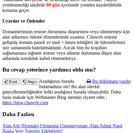
yenilenmediği takdirde
80 gün
içerisinde yeniden kaydedilebilir
konuma geçer.
Uyarılar ve Önlemler
Domainlerinizin restore durumuna düşmemesi veya silinmemesi için
alan adlarınızı ödeme dönemlerinde uzatınız. Cliaweb sistemi
gelişmiş domain paneli ve mail + fatura tebliğleri ile ödemelerinizi
size zamanında hatırlatmaktadır. Ancak tüm bu koşulları
sağlamamıza rağmen restore veya silinme durumuna düşen alan
adlarında sorululuk kabul etmemekteyz.
Bu cevap yeterince yardımcı oldu mu?
Aradığınızı burada
Bu dökümanı yazdır
Evet
Hayır
bulamadınız mı? Bu alan sürekli
güncellenmediğinden belki aradığınız burada olmayabilir. Daha
fazla makale için Webmaster Blog sitemizi ziyaret edin ;
https://blog.cliaweb.com
Daha Fazlası
Alan Adı (Domain) Firmasına Ulaşamıyorum, Alan Adımı Nasıl
Başka Yere Transfer Edebilirim?