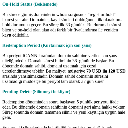
On-Hold Status (Beklemede)
Bu sürece girmiş domainlerin whois sorgusuda "registrar-hold"
ibaresi yer alır. Domainler, kayıt süreleri dolduğunda ilk olarak on-
hold durumuna geçer. Bu süreç ilk 33 gündür. Bu durumda süresi
biten ve on-hold olan alan adı farklı bir fiyatlandırma ile yeniden
kayıt edilebilir.
Redemption Period (Kurtarmak için son şans)
Bu periyot ICANN tarafından domain sahibine verilen son şans
niteliğindedir. Domain süresi bitiminin 38. gününde başlar. Bu
dönemde domain sahibi, domaini uzatmak için cezai
ücretlendirmeye tabidir. Bu maliyet, müşteriye
70 USD ila 120 USD
arasında yansıtılmaktadır. Domain sahibi domainin süresini
uzatmadığı müddetçe bu periyot tam olarak 37 gün sürer.
Pending Delete (Silinmeyi bekliyor)
Redemption döneminden sonra başlayan 5 günlük periyotu ifade
eder. Bu dönemde domain sahibinin domaini geri alma hakkı yoktur.
Süreç sonunda domain tamamen silinir ve yeni kayıt için uygun hale
gelir.
Yukarıdaki süreçlerde de belirtildiği üzere bir domain*, kaydı