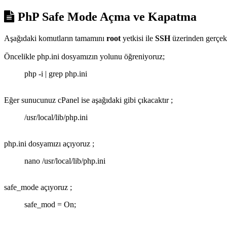
PhP Safe Mode Açma ve Kapatma
Aşağıdaki komutların tamamını
root
yetkisi ile
SSH
üzerinden gerçekl
Öncelikle php.ini dosyamızın yolunu öğreniyoruz;
php -i | grep php.ini
Eğer sunucunuz cPanel ise aşağıdaki gibi çıkacaktır ;
/usr/local/lib/php.ini
php.ini dosyamızı açıyoruz ;
nano /usr/local/lib/php.ini
safe_mode açıyoruz ;
safe_mod = On;