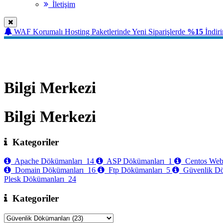
İletişim
WAF Korumalı Hosting Paketlerinde Yeni Siparişlerde
%15
İndir
Bilgi Merkezi
Bilgi Merkezi
Bilgi Merkezi
Kategoriler
Apache Dökümanları
14
ASP Dökümanları
1
Centos Web
Domain Dökümanları
16
Ftp Dökümanları
5
Güvenlik D
Plesk Dökümanları
24
Kategoriler