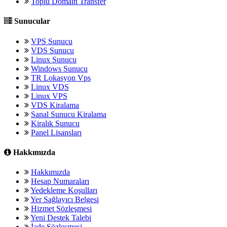
Toplu Domain Transfer
Sunucular
VPS Sunucu
VDS Sunucu
Linux Sunucu
Windows Sunucu
TR Lokasyon Vps
Linux VDS
Linux VPS
VDS Kiralama
Sanal Sunucu Kiralama
Kiralık Sunucu
Panel Lisansları
Hakkımızda
Hakkımızda
Hesap Numaraları
Yedekleme Koşulları
Yer Sağlayıcı Belgesi
Hizmet Sözleşmesi
Yeni Destek Talebi
İade Sözleşmesi