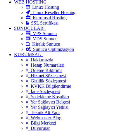
WEB HOSTİNG
Linux Hosting
Linux Reseller Hosting
Kurumsal Hosting
SSL Sertifikası
SUNUCULAR
VPS Sunucu
VDS Sunucu
Kiralık Sunucu
Sunucu Optimizasyon
KURUMSAL
Hakkımızda
Hesap Numaraları
Ödeme Bildirimi
Hizmet Sözleşmesi
Gizlilik Sözleşmesi
KVKK Bilgilendirme
İade Sözleşmesi
Yedekleme Koşulları
Yer Sağlayıcı Belgesi
Yer Sağlayıcı Yetkisi
Teknik Alt Yapı
Webmaster Blog
Bilgi Merkezi
Duyurular