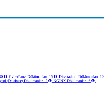
30
CyberPanel Dökümanları
15
Directadmin Dökümanları
10
sql (Database) Dökümanları
7
NGINX Dökümanları
6