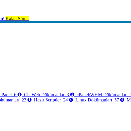
im!
Kalan Süre :
 Panel
6
CliaWeb Dökümanlar
3
cPanel/WHM Dökümanları
ökümanları
23
Hazır Scriptler
24
Linux Dökümanları
57
My