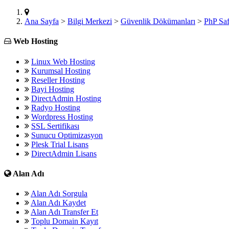
Ana Sayfa
>
Bilgi Merkezi
>
Güvenlik Dökümanları
>
PhP Sa
Web Hosting
Linux Web Hosting
Kurumsal Hosting
Reseller Hosting
Bayi Hosting
DirectAdmin Hosting
Radyo Hosting
Wordpress Hosting
SSL Sertifikası
Sunucu Optimizasyon
Plesk Trial Lisans
DirectAdmin Lisans
Alan Adı
Alan Adı Sorgula
Alan Adı Kaydet
Alan Adı Transfer Et
Toplu Domain Kayıt